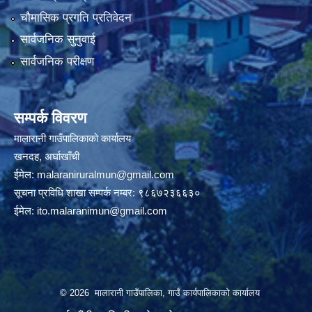
चौमासिक प्रगति प्रतिवेदन
सार्वजनिक सुनुवाई
सार्वजनिक परीक्षण
सम्पर्क विवरण
मालारानी गाउँपालिकाको कार्यालय
खनदह, अर्घाखाँची
ईमेल:
malaraniruralmun@gmail.com
सूचना प्रविधि शाखा सम्पर्क नम्बर: ९८६७२३६६३०
ईमेल:
ito.malaranimun@gmail.com
© 2026 मालारानी गाउँपालिका, गाउँ कार्यपालिकाको कार्यालय