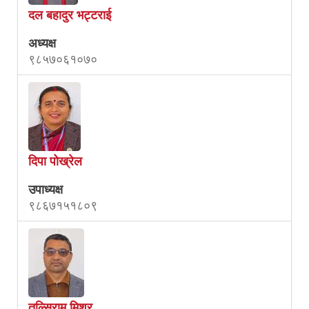
दल बहादुर भट्टराई
अध्यक्ष
९८५७०६१०७०
दिपा पोख्रेल
उपाध्यक्ष
९८६७१५१८०९
तुल्सिराम मिश्र