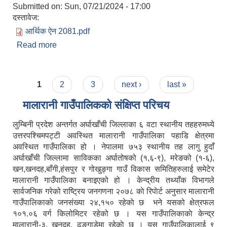
Submitted on:
Sun, 07/21/2024 - 17:00
दस्तावेज:
आर्थिक ऐन 2081.pdf
Read more
about आर्थिक ऐन २०८१
Pages
1
2
3
next ›
last »
मालारानी गाउँपालिकको संक्षिप्त परिचय
लुम्बिनी प्रदेश अन्तर्गत अर्घाखाँची जिल्लाका ६ वटा स्थानीय तहहरुमध्ये
उत्तरपश्चिमपट्टी अवस्थित मालारानी गाउँपालिका पहाडि क्षेत्रमा
अवस्थित गाउँपालिका हो । नेपालमा ७५३ स्थानीय तह लागु हुदाँ
अर्घाखाँची जिल्लामा साविकका अर्घातोषको (१,६-९), मरेङको (१-६),
खन,खनदह,बाँगी,हंसपुर र गोखुङ्गा गाउँ विकास समितिहरुलाई समेटेर
मालारानी गाउँपालिका बनाइएको हो । केन्द्रीय तथ्याँक विभागले
सार्वजनिक गरेको राष्ट्रिय जनगणना २०७८ काे रिपाेर्ट अनुसार मालारानी
गाउँपालिकाकाे जनसंख्या २४,१५० रहेकाे छ भने यसको क्षेत्रफल
१०१.०६ वर्ग किलोमिटर रहेको छ । यस गाउँपालिकाकाे केन्द्र
मालारानी-३, खनदह, ढुङ्गाडेमा रहेकाे छ । यस गाउँपालिकालाई ९
नेपाल सरकारबाट नियमित रुपमा अनुदनान पाउने सामुदायिक विधालयहरु ।