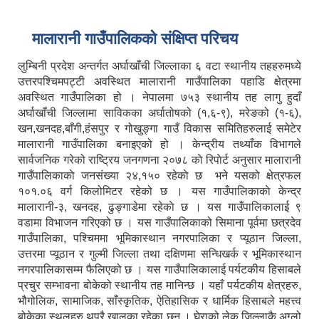
मालारानी गाउँपालिकको संक्षिप्त परिचय
लुम्बिनी प्रदेश अन्तर्गत अर्घाखाँची जिल्लाका ६ वटा स्थानीय तहहरुमध्ये
उत्तरपश्चिमपट्टी अवस्थित मालारानी गाउँपालिका पहाडि क्षेत्रमा
अवस्थित गाउँपालिका हो । नेपालमा ७५३ स्थानीय तह लागु हुदाँ
अर्घाखाँची जिल्लामा साविकका अर्घातोषको (१,६-९), मरेङको (१-६),
खन,खनदह,बाँगी,हंसपुर र गोखुङ्गा गाउँ विकास समितिहरुलाई समेटेर
मालारानी गाउँपालिका बनाइएको हो । केन्द्रीय तथ्याँक विभागले
सार्वजनिक गरेको राष्ट्रिय जनगणना २०७८ काे रिपाेर्ट अनुसार मालारानी
गाउँपालिकाकाे जनसंख्या २४,१५० रहेकाे छ भने यसको क्षेत्रफल
१०१.०६ वर्ग किलोमिटर रहेको छ । यस गाउँपालिकाकाे केन्द्र
मालारानी-३, खनदह, ढुङ्गाडेमा रहेकाे छ । यस गाउँपालिकालाई ९
वडामा विभाजन गरिएको छ । यस गाउँपालिकाको सिमाना पूर्वमा छत्रदेव
गाउँपालिका, पश्चिममा भूमिकास्थान नगरपालिका र प्यूठान जिल्ला,
उत्तरमा प्यूठान र गुल्मी जिल्ला तथा दक्षिणमा सन्धिखर्क र भूमिकास्थान
नगरपालिकासम्म फैलिएको छ । यस गाउँपालिकालाई पर्यटकीय हिसाबले
प्रचुर सम्भावना बोकेको स्थानीय तह मानिन्छ । यहाँ पर्यटकीय क्षेत्रहरु,
भौगोलिक, सामाजिक, साँस्कृतिक, ऐतिहासिक र धार्मिक हिसाबले महत्त्व
बोकेका स्थलहरु थुप्रै खालका रहेका छन् । घेराको लेक जिल्लाकै अग्लो