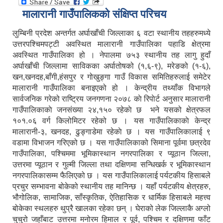
मालारानी गाउँपालिकको संक्षिप्त परिचय
लुम्बिनी प्रदेश अन्तर्गत अर्घाखाँची जिल्लाका ६ वटा स्थानीय तहहरुमध्ये
उत्तरपश्चिमपट्टी अवस्थित मालारानी गाउँपालिका पहाडि क्षेत्रमा
अवस्थित गाउँपालिका हो । नेपालमा ७५३ स्थानीय तह लागु हुदाँ
अर्घाखाँची जिल्लामा साविकका अर्घातोषको (१,६-९), मरेङको (१-६),
खन,खनदह,बाँगी,हंसपुर र गोखुङ्गा गाउँ विकास समितिहरुलाई समेटेर
मालारानी गाउँपालिका बनाइएको हो । केन्द्रीय तथ्याँक विभागले
सार्वजनिक गरेको राष्ट्रिय जनगणना २०७८ काे रिपाेर्ट अनुसार मालारानी
गाउँपालिकाकाे जनसंख्या २४,१५० रहेकाे छ भने यसको क्षेत्रफल
१०१.०६ वर्ग किलोमिटर रहेको छ । यस गाउँपालिकाकाे केन्द्र
मालारानी-३, खनदह, ढुङ्गाडेमा रहेकाे छ । यस गाउँपालिकालाई ९
वडामा विभाजन गरिएको छ । यस गाउँपालिकाको सिमाना पूर्वमा छत्रदेव
गाउँपालिका, पश्चिममा भूमिकास्थान नगरपालिका र प्यूठान जिल्ला,
उत्तरमा प्यूठान र गुल्मी जिल्ला तथा दक्षिणमा सन्धिखर्क र भूमिकास्थान
नगरपालिकासम्म फैलिएको छ । यस गाउँपालिकालाई पर्यटकीय हिसाबले
प्रचुर सम्भावना बोकेको स्थानीय तह मानिन्छ । यहाँ पर्यटकीय क्षेत्रहरु,
भौगोलिक, सामाजिक, साँस्कृतिक, ऐतिहासिक र धार्मिक हिसाबले महत्त्व
बोकेका स्थलहरु थुप्रै खालका रहेका छन् । घेराको लेक जिल्लाकै अग्लो
चुचुरो जहाँबाट उत्तरमा मनोरम हिमाल र पूर्व, पश्चिम र दक्षिणमा फाँट