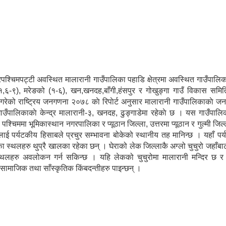
त्तरपश्चिमपट्टी अवस्थित मालारानी गाउँपालिका पहाडि क्षेत्रमा अवस्थित गाउँपालि
(१,६-९), मरेङको (१-६), खन,खनदह,बाँगी,हंसपुर र गोखुङ्गा गाउँ विकास समित
 गरेको राष्ट्रिय जनगणना २०७८ काे रिपाेर्ट अनुसार मालारानी गाउँपालिकाकाे 
ँपालिकाकाे केन्द्र मालारानी-३, खनदह, ढुङ्गाडेमा रहेकाे छ । यस गाउँपाल
्चिममा भूमिकास्थान नगरपालिका र प्यूठान जिल्ला, उत्तरमा प्यूठान र गुल्मी जिल्
पर्यटकीय हिसाबले प्रचुर सम्भावना बोकेको स्थानीय तह मानिन्छ । यहाँ पर्यटक
ा स्थलहरु थुप्रै खालका रहेका छन् । घेराको लेक जिल्लाकै अग्लो चुचुरो जहाँबा
 स्थलहरु अवलोकन गर्न सकिन्छ । यहि लेकको चुचुरोमा मालारानी मन्दिर छ 
ामाजिक तथा साँस्कृतिक किंबदन्तीहरु पाइन्छन् ।