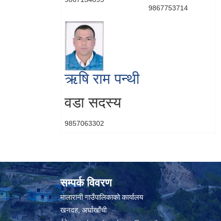
9867753714
ऋषि राम पन्थी
वडा सदस्य
9857063302
सम्पर्क विवरण
मालारानी गाउँपालिकाको कार्यालय
खनदह, अर्घाखाँची