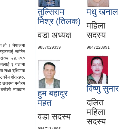
तुल्सिराम
मधु खनाल
मिश्र (तिलक)
महिला
वडा अध्यक्ष
सदस्य
का हो । नेपालमा
9857029339
9847228991
िहरुलाई समेटेर
जनसंख्या २४,१५०
िकालाई ९ वडामा
ला तथा दक्षिणमा
ीय क्षेत्रहरु,
ट उत्तरमा मनोरम
विष्णु सुनार
र यसैको नामबाट
हुम बहादुर
दलित
महत
महिला
वडा सदस्य
सदस्य
9867134895