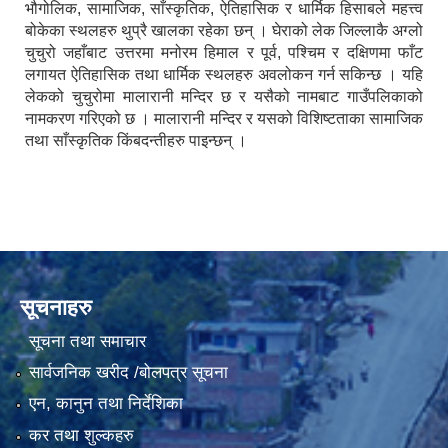
भौगोलिक, सामाजिक, साँस्कृतिक, ऐतिहासिक र धार्मिक हिसाबले महत्त्व
बोकेका स्थलहरु थुप्रै खालका रहेका छन् । घेराको लेक जिल्लाकै अग्लो
चुचुरो जहाँबाट उत्तरमा मनोरम हिमाल र पूर्व, पश्चिम र दक्षिणमा फाँट
लगायत ऐतिहासिक तथा धार्मिक स्थलहरु अवलोकन गर्न सकिन्छ । यहि
लेकको चुचुरोमा मालारानी मन्दिर छ र यसैको नामबाट गाउँपलिकाको
नामकरण गरिएको छ । मालारानी मन्दिर र यसको विशिष्टताका सामाजिक
तथा साँस्कृतिक किंबदन्तीहरु पाइन्छन् ।
सूचनाहरु
सूचना तथा समाचार
सार्वजनिक खरीद /बोलपत्र सूचना
एन, कानुन तथा निर्देशिका
कर तथा शुल्कहरु