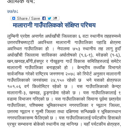
आर्थिक वर्ष:
७७/७८
मालारानी गाउँपालिकको संक्षिप्त परिचय
लुम्बिनी प्रदेश अन्तर्गत अर्घाखाँची जिल्लाका ६ वटा स्थानीय तहहरुमध्ये
उत्तरपश्चिमपट्टी अवस्थित मालारानी गाउँपालिका पहाडि क्षेत्रमा
अवस्थित गाउँपालिका हो । नेपालमा ७५३ स्थानीय तह लागु हुदाँ
अर्घाखाँची जिल्लामा साविकका अर्घातोषको (१,६-९), मरेङको (१-६),
खन,खनदह,बाँगी,हंसपुर र गोखुङ्गा गाउँ विकास समितिहरुलाई समेटेर
मालारानी गाउँपालिका बनाइएको हो । केन्द्रीय तथ्याँक विभागले
सार्वजनिक गरेको राष्ट्रिय जनगणना २०७८ काे रिपाेर्ट अनुसार मालारानी
गाउँपालिकाकाे जनसंख्या २४,१५० रहेकाे छ भने यसको क्षेत्रफल
१०१.०६ वर्ग किलोमिटर रहेको छ । यस गाउँपालिकाकाे केन्द्र
मालारानी-३, खनदह, ढुङ्गाडेमा रहेकाे छ । यस गाउँपालिकालाई ९
वडामा विभाजन गरिएको छ । यस गाउँपालिकाको सिमाना पूर्वमा छत्रदेव
गाउँपालिका, पश्चिममा भूमिकास्थान नगरपालिका र प्यूठान जिल्ला,
उत्तरमा प्यूठान र गुल्मी जिल्ला तथा दक्षिणमा सन्धिखर्क र भूमिकास्थान
नगरपालिकासम्म फैलिएको छ । यस गाउँपालिकालाई पर्यटकीय हिसाबले
प्रचुर सम्भावना बोकेको स्थानीय तह मानिन्छ । यहाँ पर्यटकीय क्षेत्रहरु,