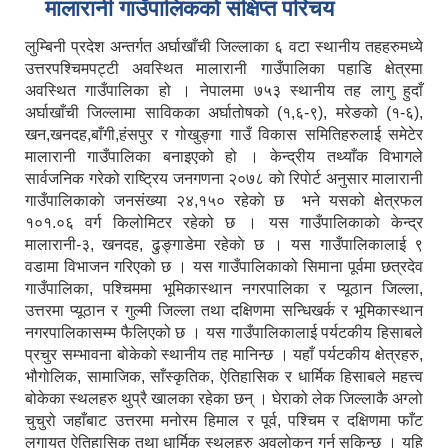
मालारानी गाउँपालिकको संक्षिप्त परिचय
लुम्बिनी प्रदेश अन्तर्गत अर्घाखाँची जिल्लाका ६ वटा स्थानीय तहहरुमध्ये
उत्तरपश्चिमपट्टी अवस्थित मालारानी गाउँपालिका पहाडि क्षेत्रमा
अवस्थित गाउँपालिका हो । नेपालमा ७५३ स्थानीय तह लागु हुदाँ
अर्घाखाँची जिल्लामा साविकका अर्घातोषको (१,६-९), मरेङको (१-६),
खन,खनदह,बाँगी,हंसपुर र गोखुङ्गा गाउँ विकास समितिहरुलाई समेटेर
मालारानी गाउँपालिका बनाइएको हो । केन्द्रीय तथ्याँक विभागले
सार्वजनिक गरेको राष्ट्रिय जनगणना २०७८ काे रिपाेर्ट अनुसार मालारानी
गाउँपालिकाकाे जनसंख्या २४,१५० रहेकाे छ भने यसको क्षेत्रफल
१०१.०६ वर्ग किलोमिटर रहेको छ । यस गाउँपालिकाकाे केन्द्र
मालारानी-३, खनदह, ढुङ्गाडेमा रहेकाे छ । यस गाउँपालिकालाई ९
वडामा विभाजन गरिएको छ । यस गाउँपालिकाको सिमाना पूर्वमा छत्रदेव
गाउँपालिका, पश्चिममा भूमिकास्थान नगरपालिका र प्यूठान जिल्ला,
उत्तरमा प्यूठान र गुल्मी जिल्ला तथा दक्षिणमा सन्धिखर्क र भूमिकास्थान
नगरपालिकासम्म फैलिएको छ । यस गाउँपालिकालाई पर्यटकीय हिसाबले
प्रचुर सम्भावना बोकेको स्थानीय तह मानिन्छ । यहाँ पर्यटकीय क्षेत्रहरु,
भौगोलिक, सामाजिक, साँस्कृतिक, ऐतिहासिक र धार्मिक हिसाबले महत्त्व
बोकेका स्थलहरु थुप्रै खालका रहेका छन् । घेराको लेक जिल्लाकै अग्लो
चुचुरो जहाँबाट उत्तरमा मनोरम हिमाल र पूर्व, पश्चिम र दक्षिणमा फाँट
लगायत ऐतिहासिक तथा धार्मिक स्थलहरु अवलोकन गर्न सकिन्छ । यहि