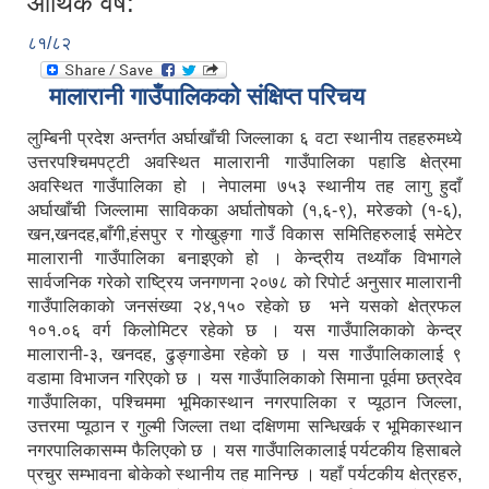
आर्थिक वर्ष:
८१/८२
मालारानी गाउँपालिकको संक्षिप्त परिचय
लुम्बिनी प्रदेश अन्तर्गत अर्घाखाँची जिल्लाका ६ वटा स्थानीय तहहरुमध्ये
उत्तरपश्चिमपट्टी अवस्थित मालारानी गाउँपालिका पहाडि क्षेत्रमा
अवस्थित गाउँपालिका हो । नेपालमा ७५३ स्थानीय तह लागु हुदाँ
अर्घाखाँची जिल्लामा साविकका अर्घातोषको (१,६-९), मरेङको (१-६),
खन,खनदह,बाँगी,हंसपुर र गोखुङ्गा गाउँ विकास समितिहरुलाई समेटेर
मालारानी गाउँपालिका बनाइएको हो । केन्द्रीय तथ्याँक विभागले
सार्वजनिक गरेको राष्ट्रिय जनगणना २०७८ काे रिपाेर्ट अनुसार मालारानी
गाउँपालिकाकाे जनसंख्या २४,१५० रहेकाे छ भने यसको क्षेत्रफल
१०१.०६ वर्ग किलोमिटर रहेको छ । यस गाउँपालिकाकाे केन्द्र
मालारानी-३, खनदह, ढुङ्गाडेमा रहेकाे छ । यस गाउँपालिकालाई ९
वडामा विभाजन गरिएको छ । यस गाउँपालिकाको सिमाना पूर्वमा छत्रदेव
गाउँपालिका, पश्चिममा भूमिकास्थान नगरपालिका र प्यूठान जिल्ला,
उत्तरमा प्यूठान र गुल्मी जिल्ला तथा दक्षिणमा सन्धिखर्क र भूमिकास्थान
नगरपालिकासम्म फैलिएको छ । यस गाउँपालिकालाई पर्यटकीय हिसाबले
प्रचुर सम्भावना बोकेको स्थानीय तह मानिन्छ । यहाँ पर्यटकीय क्षेत्रहरु,