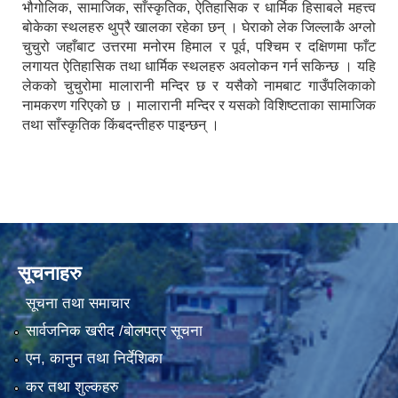
भौगोलिक, सामाजिक, साँस्कृतिक, ऐतिहासिक र धार्मिक हिसाबले महत्त्व
बोकेका स्थलहरु थुप्रै खालका रहेका छन् । घेराको लेक जिल्लाकै अग्लो
चुचुरो जहाँबाट उत्तरमा मनोरम हिमाल र पूर्व, पश्चिम र दक्षिणमा फाँट
लगायत ऐतिहासिक तथा धार्मिक स्थलहरु अवलोकन गर्न सकिन्छ । यहि
लेकको चुचुरोमा मालारानी मन्दिर छ र यसैको नामबाट गाउँपलिकाको
नामकरण गरिएको छ । मालारानी मन्दिर र यसको विशिष्टताका सामाजिक
तथा साँस्कृतिक किंबदन्तीहरु पाइन्छन् ।
सूचनाहरु
सूचना तथा समाचार
सार्वजनिक खरीद /बोलपत्र सूचना
एन, कानुन तथा निर्देशिका
कर तथा शुल्कहरु