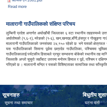
आर्थिक ऐन 2081.pdf
Read more
about आर्थिक ऐन २०८१
मालारानी गाउँपालिकको संक्षिप्त परिचय
लुम्बिनी प्रदेश अन्तर्गत अर्घाखाँची जिल्लाका ६ वटा स्थानीय तहहरुमध्ये 
अर्घातोषको (१,६-९), मरेङको (१-६), खन,खनदह,बाँगी,हंसपुर र गोखुङ्गा गाउ
मालारानी गाउँपालिकाकाे जनसंख्या २४,१५० रहेकाे छ भने यसको क्षेत्रफल 
यस गाउँपालिकाको सिमाना पूर्वमा छत्रदेव गाउँपालिका, पश्चिममा भूमि
गाउँपालिकालाई पर्यटकीय हिसाबले प्रचुर सम्भावना बोकेको स्थानीय तह मानिन
जिल्लाकै अग्लो चुचुरो जहाँबाट उत्तरमा मनोरम हिमाल र पूर्व, पश्चिम र
गरिएको छ । मालारानी मन्दिर र यसको विशिष्टताका सामाजिक तथा साँस्कृतिक
सूचनाहरु
बिधुतीय शुस
सूचना तथा समाचार
घटना दर्ता