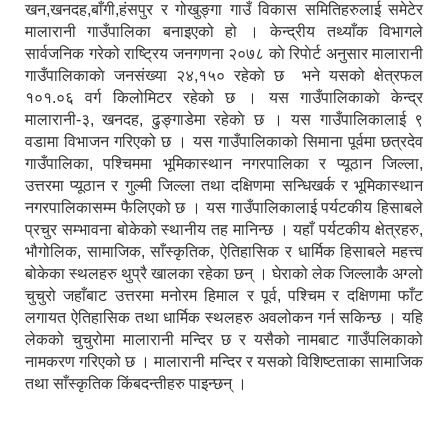
खन,खनदह,बाँगी,हंसपुर र गोखुङ्गा गाउँ विकास समितिहरुलाई समेटेर
मालारानी गाउँपालिका बनाइएको हो । केन्द्रीय तथ्याँक विभागले
सार्वजनिक गरेको राष्ट्रिय जनगणना २०७८ काे रिपाेर्ट अनुसार मालारानी
गाउँपालिकाकाे जनसंख्या २४,१५० रहेकाे छ भने यसको क्षेत्रफल
१०१.०६ वर्ग किलोमिटर रहेको छ । यस गाउँपालिकाकाे केन्द्र
मालारानी-३, खनदह, ढुङ्गाडेमा रहेकाे छ । यस गाउँपालिकालाई ९
वडामा विभाजन गरिएको छ । यस गाउँपालिकाको सिमाना पूर्वमा छत्रदेव
गाउँपालिका, पश्चिममा भूमिकास्थान नगरपालिका र प्यूठान जिल्ला,
उत्तरमा प्यूठान र गुल्मी जिल्ला तथा दक्षिणमा सन्धिखर्क र भूमिकास्थान
नगरपालिकासम्म फैलिएको छ । यस गाउँपालिकालाई पर्यटकीय हिसाबले
प्रचुर सम्भावना बोकेको स्थानीय तह मानिन्छ । यहाँ पर्यटकीय क्षेत्रहरु,
भौगोलिक, सामाजिक, साँस्कृतिक, ऐतिहासिक र धार्मिक हिसाबले महत्त्व
बोकेका स्थलहरु थुप्रै खालका रहेका छन् । घेराको लेक जिल्लाकै अग्लो
चुचुरो जहाँबाट उत्तरमा मनोरम हिमाल र पूर्व, पश्चिम र दक्षिणमा फाँट
लगायत ऐतिहासिक तथा धार्मिक स्थलहरु अवलोकन गर्न सकिन्छ । यहि
लेकको चुचुरोमा मालारानी मन्दिर छ र यसैको नामबाट गाउँपलिकाको
नामकरण गरिएको छ । मालारानी मन्दिर र यसको विशिष्टताका सामाजिक
तथा साँस्कृतिक किंबदन्तीहरु पाइन्छन् ।