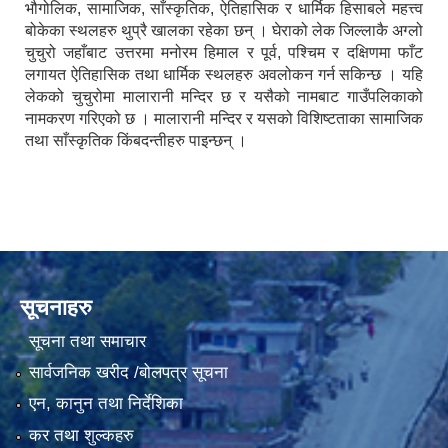
भौगोलिक, सामाजिक, साँस्कृतिक, ऐतिहासिक र धार्मिक हिसाबले महत्त्व
बोकेका स्थलहरु थुप्रै खालका रहेका छन् । घेराको लेक जिल्लाकै अग्लो
चुचुरो जहाँबाट उत्तरमा मनोरम हिमाल र पूर्व, पश्चिम र दक्षिणमा फाँट
लगायत ऐतिहासिक तथा धार्मिक स्थलहरु अवलोकन गर्न सकिन्छ । यहि
लेकको चुचुरोमा मालारानी मन्दिर छ र यसैको नामबाट गाउँपलिकाको
नामकरण गरिएको छ । मालारानी मन्दिर र यसको विशिष्टताका सामाजिक
तथा साँस्कृतिक किंबदन्तीहरु पाइन्छन् ।
सूचनाहरु
सूचना तथा समाचार
सार्वजनिक खरीद /बोलपत्र सूचना
एन, कानुन तथा निर्देशिका
कर तथा शुल्कहरु