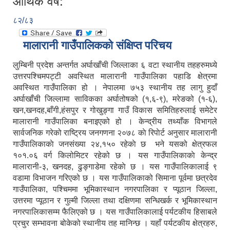
आर्थिक वर्ष:
८२/८३
मालारानी गाउँपालिकको संक्षिप्त परिचय
लुम्बिनी प्रदेश अन्तर्गत अर्घाखाँची जिल्लाका ६ वटा स्थानीय तहहरुमध्ये
उत्तरपश्चिमपट्टी अवस्थित मालारानी गाउँपालिका पहाडि क्षेत्रमा
अवस्थित गाउँपालिका हो । नेपालमा ७५३ स्थानीय तह लागु हुदाँ
अर्घाखाँची जिल्लामा साविकका अर्घातोषको (१,६-९), मरेङको (१-६),
खन,खनदह,बाँगी,हंसपुर र गोखुङ्गा गाउँ विकास समितिहरुलाई समेटेर
मालारानी गाउँपालिका बनाइएको हो । केन्द्रीय तथ्याँक विभागले
सार्वजनिक गरेको राष्ट्रिय जनगणना २०७८ काे रिपाेर्ट अनुसार मालारानी
गाउँपालिकाकाे जनसंख्या २४,१५० रहेकाे छ भने यसको क्षेत्रफल
१०१.०६ वर्ग किलोमिटर रहेको छ । यस गाउँपालिकाकाे केन्द्र
मालारानी-३, खनदह, ढुङ्गाडेमा रहेकाे छ । यस गाउँपालिकालाई ९
वडामा विभाजन गरिएको छ । यस गाउँपालिकाको सिमाना पूर्वमा छत्रदेव
गाउँपालिका, पश्चिममा भूमिकास्थान नगरपालिका र प्यूठान जिल्ला,
उत्तरमा प्यूठान र गुल्मी जिल्ला तथा दक्षिणमा सन्धिखर्क र भूमिकास्थान
नगरपालिकासम्म फैलिएको छ । यस गाउँपालिकालाई पर्यटकीय हिसाबले
प्रचुर सम्भावना बोकेको स्थानीय तह मानिन्छ । यहाँ पर्यटकीय क्षेत्रहरु,