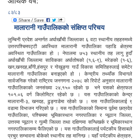
आर्थिक वर्ष:
८२/८३
मालारानी गाउँपालिकको संक्षिप्त परिचय
लुम्बिनी प्रदेश अन्तर्गत अर्घाखाँची जिल्लाका ६ वटा स्थानीय तहहरुमध्ये
उत्तरपश्चिमपट्टी अवस्थित मालारानी गाउँपालिका पहाडि क्षेत्रमा
अवस्थित गाउँपालिका हो । नेपालमा ७५३ स्थानीय तह लागु हुदाँ
अर्घाखाँची जिल्लामा साविकका अर्घातोषको (१,६-९), मरेङको (१-६),
खन,खनदह,बाँगी,हंसपुर र गोखुङ्गा गाउँ विकास समितिहरुलाई समेटेर
मालारानी गाउँपालिका बनाइएको हो । केन्द्रीय तथ्याँक विभागले
सार्वजनिक गरेको राष्ट्रिय जनगणना २०७८ काे रिपाेर्ट अनुसार मालारानी
गाउँपालिकाकाे जनसंख्या २४,१५० रहेकाे छ भने यसको क्षेत्रफल
१०१.०६ वर्ग किलोमिटर रहेको छ । यस गाउँपालिकाकाे केन्द्र
मालारानी-३, खनदह, ढुङ्गाडेमा रहेकाे छ । यस गाउँपालिकालाई ९
वडामा विभाजन गरिएको छ । यस गाउँपालिकाको सिमाना पूर्वमा छत्रदेव
गाउँपालिका, पश्चिममा भूमिकास्थान नगरपालिका र प्यूठान जिल्ला,
उत्तरमा प्यूठान र गुल्मी जिल्ला तथा दक्षिणमा सन्धिखर्क र भूमिकास्थान
नगरपालिकासम्म फैलिएको छ । यस गाउँपालिकालाई पर्यटकीय हिसाबले
प्रचुर सम्भावना बोकेको स्थानीय तह मानिन्छ । यहाँ पर्यटकीय क्षेत्रहरु,