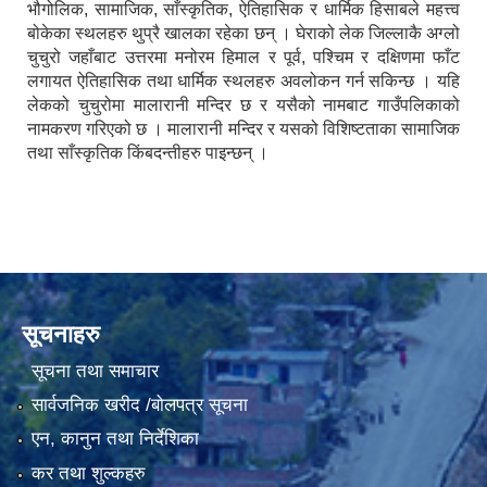
भौगोलिक, सामाजिक, साँस्कृतिक, ऐतिहासिक र धार्मिक हिसाबले महत्त्व
बोकेका स्थलहरु थुप्रै खालका रहेका छन् । घेराको लेक जिल्लाकै अग्लो
चुचुरो जहाँबाट उत्तरमा मनोरम हिमाल र पूर्व, पश्चिम र दक्षिणमा फाँट
लगायत ऐतिहासिक तथा धार्मिक स्थलहरु अवलोकन गर्न सकिन्छ । यहि
लेकको चुचुरोमा मालारानी मन्दिर छ र यसैको नामबाट गाउँपलिकाको
नामकरण गरिएको छ । मालारानी मन्दिर र यसको विशिष्टताका सामाजिक
तथा साँस्कृतिक किंबदन्तीहरु पाइन्छन् ।
सूचनाहरु
सूचना तथा समाचार
सार्वजनिक खरीद /बोलपत्र सूचना
एन, कानुन तथा निर्देशिका
कर तथा शुल्कहरु