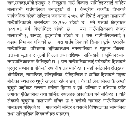
खन,खनदह,बाँगी,हंसपुर र गोखुङ्गा गाउँ विकास समितिहरुलाई समेटेर
मालारानी गाउँपालिका बनाइएको हो । केन्द्रीय तथ्याँक विभागले
सार्वजनिक गरेको राष्ट्रिय जनगणना २०७८ काे रिपाेर्ट अनुसार मालारानी
गाउँपालिकाकाे जनसंख्या २४,१५० रहेकाे छ भने यसको क्षेत्रफल
१०१.०६ वर्ग किलोमिटर रहेको छ । यस गाउँपालिकाकाे केन्द्र
मालारानी-३, खनदह, ढुङ्गाडेमा रहेकाे छ । यस गाउँपालिकालाई ९
वडामा विभाजन गरिएको छ । यस गाउँपालिकाको सिमाना पूर्वमा छत्रदेव
गाउँपालिका, पश्चिममा भूमिकास्थान नगरपालिका र प्यूठान जिल्ला,
उत्तरमा प्यूठान र गुल्मी जिल्ला तथा दक्षिणमा सन्धिखर्क र भूमिकास्थान
नगरपालिकासम्म फैलिएको छ । यस गाउँपालिकालाई पर्यटकीय हिसाबले
प्रचुर सम्भावना बोकेको स्थानीय तह मानिन्छ । यहाँ पर्यटकीय क्षेत्रहरु,
भौगोलिक, सामाजिक, साँस्कृतिक, ऐतिहासिक र धार्मिक हिसाबले महत्त्व
बोकेका स्थलहरु थुप्रै खालका रहेका छन् । घेराको लेक जिल्लाकै अग्लो
चुचुरो जहाँबाट उत्तरमा मनोरम हिमाल र पूर्व, पश्चिम र दक्षिणमा फाँट
लगायत ऐतिहासिक तथा धार्मिक स्थलहरु अवलोकन गर्न सकिन्छ । यहि
लेकको चुचुरोमा मालारानी मन्दिर छ र यसैको नामबाट गाउँपलिकाको
नामकरण गरिएको छ । मालारानी मन्दिर र यसको विशिष्टताका सामाजिक
तथा साँस्कृतिक किंबदन्तीहरु पाइन्छन् ।