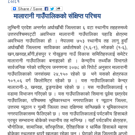
८०/८१
मालारानी गाउँपालिकको संक्षिप्त परिचय
लुम्बिनी प्रदेश अन्तर्गत अर्घाखाँची जिल्लाका ६ वटा स्थानीय तहहरुमध्ये
उत्तरपश्चिमपट्टी अवस्थित मालारानी गाउँपालिका पहाडि क्षेत्रमा
अवस्थित गाउँपालिका हो । नेपालमा ७५३ स्थानीय तह लागु हुदाँ
अर्घाखाँची जिल्लामा साविकका अर्घातोषको (१,६-९), मरेङको (१-६),
खन,खनदह,बाँगी,हंसपुर र गोखुङ्गा गाउँ विकास समितिहरुलाई समेटेर
मालारानी गाउँपालिका बनाइएको हो । केन्द्रीय तथ्याँक विभागले
सार्वजनिक गरेको राष्ट्रिय जनगणना २०७८ काे रिपाेर्ट अनुसार मालारानी
गाउँपालिकाकाे जनसंख्या २४,१५० रहेकाे छ भने यसको क्षेत्रफल
१०१.०६ वर्ग किलोमिटर रहेको छ । यस गाउँपालिकाकाे केन्द्र
मालारानी-३, खनदह, ढुङ्गाडेमा रहेकाे छ । यस गाउँपालिकालाई ९
वडामा विभाजन गरिएको छ । यस गाउँपालिकाको सिमाना पूर्वमा छत्रदेव
गाउँपालिका, पश्चिममा भूमिकास्थान नगरपालिका र प्यूठान जिल्ला,
उत्तरमा प्यूठान र गुल्मी जिल्ला तथा दक्षिणमा सन्धिखर्क र भूमिकास्थान
नगरपालिकासम्म फैलिएको छ । यस गाउँपालिकालाई पर्यटकीय हिसाबले
प्रचुर सम्भावना बोकेको स्थानीय तह मानिन्छ । यहाँ पर्यटकीय क्षेत्रहरु,
भौगोलिक, सामाजिक, साँस्कृतिक, ऐतिहासिक र धार्मिक हिसाबले महत्त्व
बोकेका स्थलहरु थुप्रै खालका रहेका छन् । घेराको लेक जिल्लाकै अग्लो