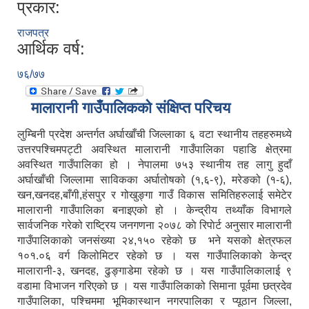
प्रकार:
राजपत्र
आर्थिक वर्ष:
७६/७७
मालारानी गाउँपालिकको संक्षिप्त परिचय
लुम्बिनी प्रदेश अन्तर्गत अर्घाखाँची जिल्लाका ६ वटा स्थानीय तहहरुमध्ये
उत्तरपश्चिमपट्टी अवस्थित मालारानी गाउँपालिका पहाडि क्षेत्रमा
अवस्थित गाउँपालिका हो । नेपालमा ७५३ स्थानीय तह लागु हुदाँ
अर्घाखाँची जिल्लामा साविकका अर्घातोषको (१,६-९), मरेङको (१-६),
खन,खनदह,बाँगी,हंसपुर र गोखुङ्गा गाउँ विकास समितिहरुलाई समेटेर
मालारानी गाउँपालिका बनाइएको हो । केन्द्रीय तथ्याँक विभागले
सार्वजनिक गरेको राष्ट्रिय जनगणना २०७८ काे रिपाेर्ट अनुसार मालारानी
गाउँपालिकाकाे जनसंख्या २४,१५० रहेकाे छ भने यसको क्षेत्रफल
१०१.०६ वर्ग किलोमिटर रहेको छ । यस गाउँपालिकाकाे केन्द्र
मालारानी-३, खनदह, ढुङ्गाडेमा रहेकाे छ । यस गाउँपालिकालाई ९
वडामा विभाजन गरिएको छ । यस गाउँपालिकाको सिमाना पूर्वमा छत्रदेव
गाउँपालिका, पश्चिममा भूमिकास्थान नगरपालिका र प्यूठान जिल्ला,