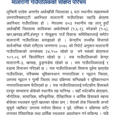
मालारानी गाउँपालिकको संक्षिप्त परिचय
लुम्बिनी प्रदेश अन्तर्गत अर्घाखाँची जिल्लाका ६ वटा स्थानीय तहहरुमध्ये
उत्तरपश्चिमपट्टी अवस्थित मालारानी गाउँपालिका पहाडि क्षेत्रमा
अवस्थित गाउँपालिका हो । नेपालमा ७५३ स्थानीय तह लागु हुदाँ
अर्घाखाँची जिल्लामा साविकका अर्घातोषको (१,६-९), मरेङको (१-६),
खन,खनदह,बाँगी,हंसपुर र गोखुङ्गा गाउँ विकास समितिहरुलाई समेटेर
मालारानी गाउँपालिका बनाइएको हो । केन्द्रीय तथ्याँक विभागले
सार्वजनिक गरेको राष्ट्रिय जनगणना २०७८ काे रिपाेर्ट अनुसार मालारानी
गाउँपालिकाकाे जनसंख्या २४,१५० रहेकाे छ भने यसको क्षेत्रफल
१०१.०६ वर्ग किलोमिटर रहेको छ । यस गाउँपालिकाकाे केन्द्र
मालारानी-३, खनदह, ढुङ्गाडेमा रहेकाे छ । यस गाउँपालिकालाई ९
वडामा विभाजन गरिएको छ । यस गाउँपालिकाको सिमाना पूर्वमा छत्रदेव
गाउँपालिका, पश्चिममा भूमिकास्थान नगरपालिका र प्यूठान जिल्ला,
उत्तरमा प्यूठान र गुल्मी जिल्ला तथा दक्षिणमा सन्धिखर्क र भूमिकास्थान
नगरपालिकासम्म फैलिएको छ । यस गाउँपालिकालाई पर्यटकीय हिसाबले
प्रचुर सम्भावना बोकेको स्थानीय तह मानिन्छ । यहाँ पर्यटकीय क्षेत्रहरु,
भौगोलिक, सामाजिक, साँस्कृतिक, ऐतिहासिक र धार्मिक हिसाबले महत्त्व
बोकेका स्थलहरु थुप्रै खालका रहेका छन् । घेराको लेक जिल्लाकै अग्लो
चुचुरो जहाँबाट उत्तरमा मनोरम हिमाल र पूर्व, पश्चिम र दक्षिणमा फाँट
लगायत ऐतिहासिक तथा धार्मिक स्थलहरु अवलोकन गर्न सकिन्छ । यहि